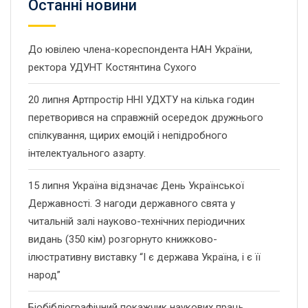
Останнi новини
До ювілею члена-кореспондента НАН України,
ректора УДУНТ Костянтина Сухого
20 липня Артпростір ННІ УДХТУ на кілька годин
перетворився на справжній осередок дружнього
спілкування, щирих емоцій і непідробного
інтелектуального азарту.
15 липня Україна відзначає День Української
Державності. З нагоди державного свята у
читальній залі науково-технічних періодичних
видань (350 кім) розгорнуто книжково-
ілюстративну виставку “І є держава Україна, і є її
народ”
Біобібліографічний покажчик наукових праць