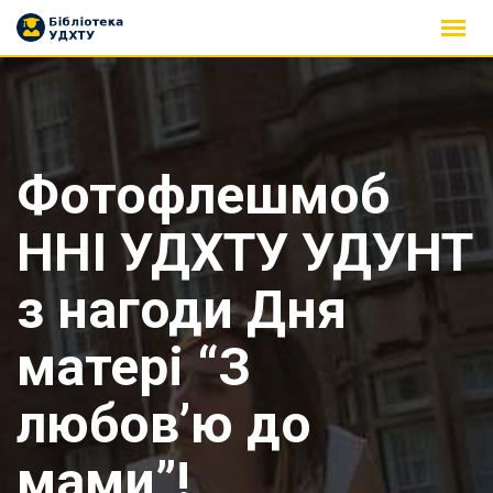
Skip
to
content
Фотофлешмоб
ННІ УДХТУ УДУНТ
з нагоди Дня
матері “З
любов’ю до
мами”!