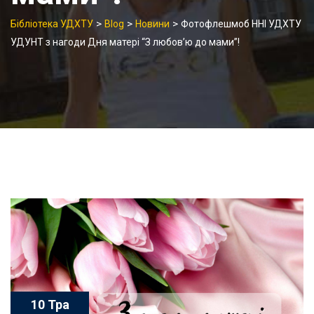
>
>
>
Бібліотека УДХТУ
Blog
Новини
Фотофлешмоб ННІ УДХТУ
УДУНТ з нагоди Дня матері “З любов’ю до мами”!
10 Тра