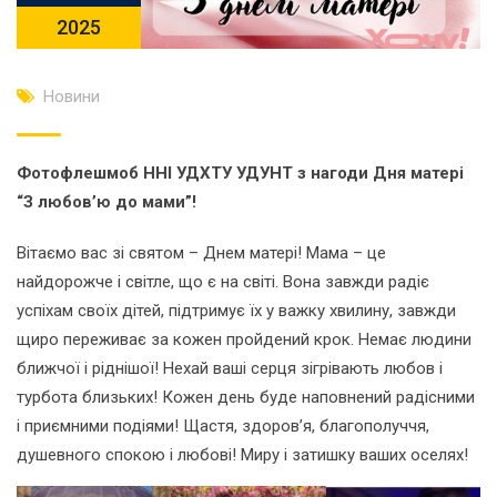
2025
Новини
Фотофлешмоб ННІ УДХТУ УДУНТ з нагоди Дня матері
“З любов’ю до мами”!
Вітаємо вас зі святом – Днем матері! Мама – це
найдорожче і світле, що є на світі. Вона завжди радіє
успіхам своїх дітей, підтримує їх у важку хвилину, завжди
щиро переживає за кожен пройдений крок. Немає людини
ближчої і ріднішої! Нехай ваші серця зігрівають любов і
турбота близьких! Кожен день буде наповнений радісними
і приємними подіями! Щастя, здоров’я, благополуччя,
душевного спокою і любові! Миру і затишку ваших оселях!