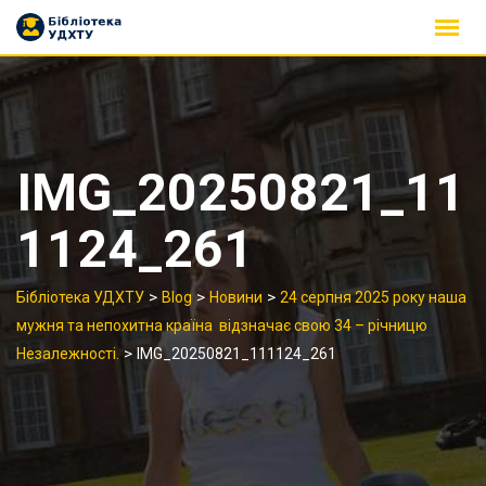
Skip
to
content
IMG_20250821_11
1124_261
>
>
>
Бібліотека УДХТУ
Blog
Новини
24 серпня 2025 року наша
мужня та непохитна країна відзначає свою 34 – річницю
>
Незалежності.
IMG_20250821_111124_261