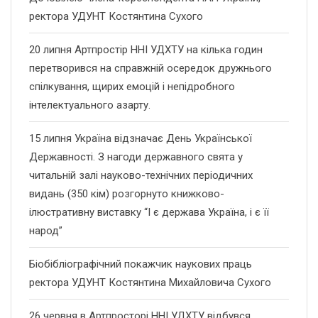
ректора УДУНТ Костянтина Сухого
20 липня Артпростір ННІ УДХТУ на кілька годин
перетворився на справжній осередок дружнього
спілкування, щирих емоцій і непідробного
інтелектуального азарту.
15 липня Україна відзначає День Української
Державності. З нагоди державного свята у
читальній залі науково-технічних періодичних
видань (350 кім) розгорнуто книжково-
ілюстративну виставку “І є держава Україна, і є її
народ”
Біобібліографічний покажчик наукових праць
ректора УДУНТ Костянтина Михайловича Сухого
26 червня в Артпросторі ННІ УДХТУ відбувся