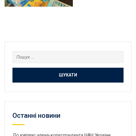
Пошук:
Останнi новини
До ювілею члена-кореспондента НАН України,