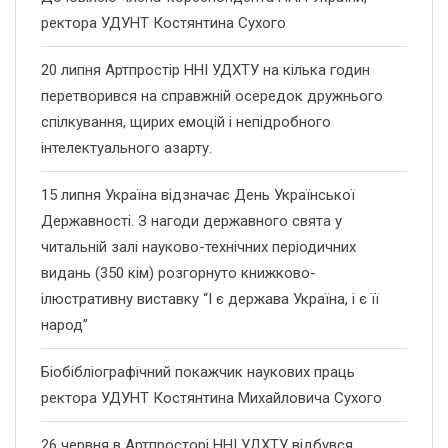
ректора УДУНТ Костянтина Сухого
20 липня Артпростір ННІ УДХТУ на кілька годин
перетворився на справжній осередок дружнього
спілкування, щирих емоцій і непідробного
інтелектуального азарту.
15 липня Україна відзначає День Української
Державності. З нагоди державного свята у
читальній залі науково-технічних періодичних
видань (350 кім) розгорнуто книжково-
ілюстративну виставку “І є держава Україна, і є її
народ”
Біобібліографічний покажчик наукових праць
ректора УДУНТ Костянтина Михайловича Сухого
26 червня в Артпросторі ННІ УДХТУ відбувся