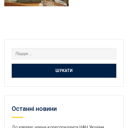
Пошук:
Останнi новини
До ювілею члена-кореспондента НАН України,