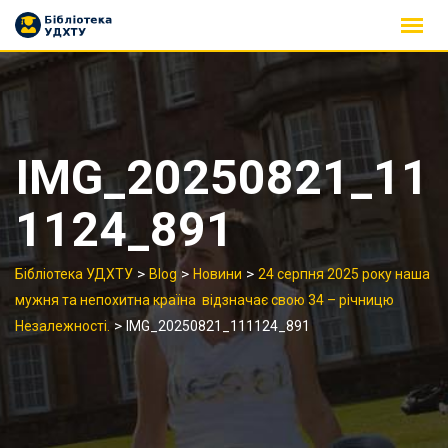
Skip
to
content
IMG_20250821_11
1124_891
>
>
>
Бібліотека УДХТУ
Blog
Новини
24 серпня 2025 року наша
мужня та непохитна країна відзначає свою 34 – річницю
>
Незалежності.
IMG_20250821_111124_891