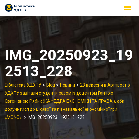
Skip
to
content
IMG_20250923_19
2513_228
>
>
>
Бібліотека УДХТУ
Blog
Новини
23 вересня в Артпростір
УДХТУ завітали студенти разом із доцентом Ганною
Євгенівною Рябик (КАФЕДРА ЕКОНОМІКИ ТА ПРАВА ), аби
долучитися до цікавої та пізнавальної економічної гри
>
«MONO».
IMG_20250923_192513_228