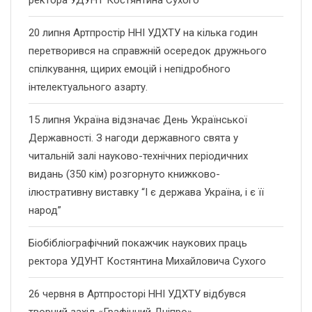
ректора УДУНТ Костянтина Сухого
20 липня Артпростір ННІ УДХТУ на кілька годин
перетворився на справжній осередок дружнього
спілкування, щирих емоцій і непідробного
інтелектуального азарту.
15 липня Україна відзначає День Української
Державності. З нагоди державного свята у
читальній залі науково-технічних періодичних
видань (350 кім) розгорнуто книжково-
ілюстративну виставку “І є держава Україна, і є її
народ”
Біобібліографічний покажчик наукових праць
ректора УДУНТ Костянтина Михайловича Сухого
26 червня в Артпросторі ННІ УДХТУ відбувся