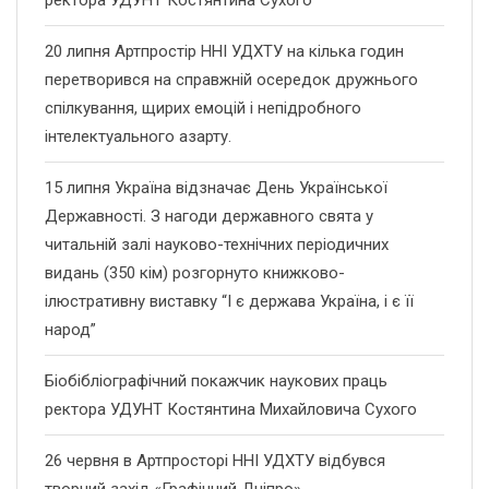
ректора УДУНТ Костянтина Сухого
20 липня Артпростір ННІ УДХТУ на кілька годин
перетворився на справжній осередок дружнього
спілкування, щирих емоцій і непідробного
інтелектуального азарту.
15 липня Україна відзначає День Української
Державності. З нагоди державного свята у
читальній залі науково-технічних періодичних
видань (350 кім) розгорнуто книжково-
ілюстративну виставку “І є держава Україна, і є її
народ”
Біобібліографічний покажчик наукових праць
ректора УДУНТ Костянтина Михайловича Сухого
26 червня в Артпросторі ННІ УДХТУ відбувся