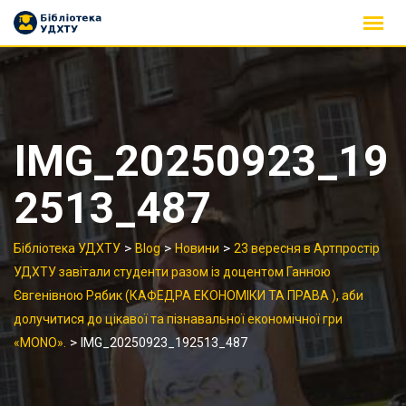
Skip
to
content
IMG_20250923_19
2513_487
>
>
>
Бібліотека УДХТУ
Blog
Новини
23 вересня в Артпростір
УДХТУ завітали студенти разом із доцентом Ганною
Євгенівною Рябик (КАФЕДРА ЕКОНОМІКИ ТА ПРАВА ), аби
долучитися до цікавої та пізнавальної економічної гри
>
«MONO».
IMG_20250923_192513_487