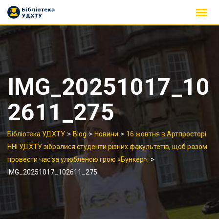
Skip
to
content
IMG_20251017_10
2611_275
>
>
>
Бібліотека УДХТУ
Blog
Новини
16 жовтня в Артпросторі
ННІ УДХТУ зібралися студенти різних факультетів, щоб разом
>
провести час за улюбленою грою «Бункер».
IMG_20251017_102611_275