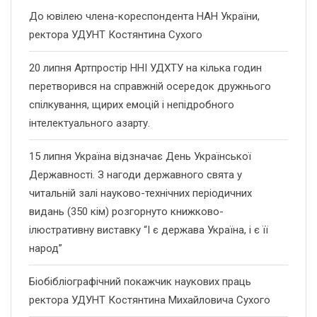
До ювілею члена-кореспондента НАН України,
ректора УДУНТ Костянтина Сухого
20 липня Артпростір ННІ УДХТУ на кілька годин
перетворився на справжній осередок дружнього
спілкування, щирих емоцій і непідробного
інтелектуального азарту.
15 липня Україна відзначає День Української
Державності. З нагоди державного свята у
читальній залі науково-технічних періодичних
видань (350 кім) розгорнуто книжково-
ілюстративну виставку “І є держава Україна, і є її
народ”
Біобібліографічний покажчик наукових праць
ректора УДУНТ Костянтина Михайловича Сухого