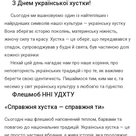
З Днем української хустки!
Сьогодні ми вшановуємо один із найтепліших і
найрідніших символів нашої культури — українську хустку.
Вона зберігає історію поколінь, материнську ніжність,
жіночу силу та красу. Хустка — це оберіг, що передавався у
спадок, супроводжував у будні й свята, був частиною долі
кожної українки.
Нехай цей день нагадає нам про наше коріння, про
неповторність українських традицій і про те, як важливо
берегти свою ідентичність. Пишаймося тим, ким ми є, та
несемо у світ українську культуру з любов’ю та гідністю.
Флешмоб ННІ УДХТУ
«Справжня хустка — справжня ти»
Сьогодні наш флешмоб наповнений теплом, барвами та
повагою до національних традицій. Українська хустка — це
не просто частина вбрання, а жива історія, яка продовжує