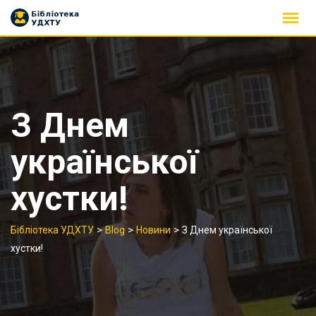
Skip
to
content
З Днем
української
хустки!
>
>
>
Бібліотека УДХТУ
Blog
Новини
З Днем української
хустки!