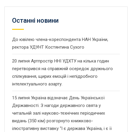
Останнi новини
До ювілею члена-кореспондента НАН України,
ректора УДУНТ Костянтина Сухого
20 липня Артпростір ННІ УДХТУ на кілька годин
перетворився на справжній осередок дружнього
спілкування, щирих емоцій і непідробного
інтелектуального азарту.
15 липня Україна відзначає День Української
Державності. З нагоди державного свята у
читальній залі науково-технічних періодичних
видань (350 кім) розгорнуто книжково-
ілюстративну виставку “І є держава Україна, і є її