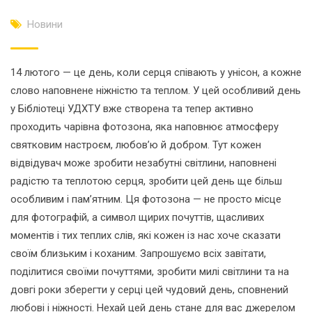
Новини
14 лютого — це день, коли серця співають у унісон, а кожне
слово наповнене ніжністю та теплом. У цей особливий день
у Бібліотеці УДХТУ вже створена та тепер активно
проходить чарівна фотозона, яка наповнює атмосферу
святковим настроєм, любов’ю й добром. Тут кожен
відвідувач може зробити незабутні світлини, наповнені
радістю та теплотою серця, зробити цей день ще більш
особливим і пам’ятним. Ця фотозона — не просто місце
для фотографій, а символ щирих почуттів, щасливих
моментів і тих теплих слів, які кожен із нас хоче сказати
своїм близьким і коханим. Запрошуємо всіх завітати,
поділитися своїми почуттями, зробити милі світлини та на
довгі роки зберегти у серці цей чудовий день, сповнений
любові і ніжності. Нехай цей день стане для вас джерелом