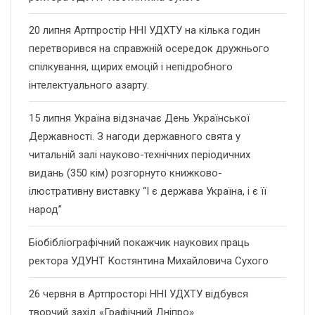
20 липня Артпростір ННІ УДХТУ на кілька годин
перетворився на справжній осередок дружнього
спілкування, щирих емоцій і непідробного
інтелектуального азарту.
15 липня Україна відзначає День Української
Державності. З нагоди державного свята у
читальній залі науково-технічних періодичних
видань (350 кім) розгорнуто книжково-
ілюстративну виставку “І є держава Україна, і є її
народ”
Біобібліографічний покажчик наукових праць
ректора УДУНТ Костянтина Михайловича Сухого
26 червня в Артпросторі ННІ УДХТУ відбувся
творчий захід «Графічний Дніпро»