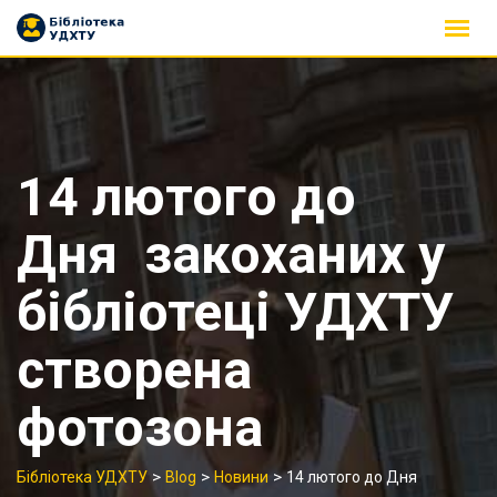
Skip
to
content
14 лютого до
Дня закоханих у
бібліотеці УДХТУ
створена
фотозона
>
>
>
Бібліотека УДХТУ
Blog
Новини
14 лютого до Дня