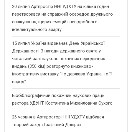
20 липня Артпростір ННІ УДХТУ на кілька годин
перетворився на справжній осередок дружнього
спілкування, щирих емоцій і непідробного
інтелектуального азарту.
15 липня Україна відзначає День Української
Державності. З нагоди державного свята у
читальній залі науково-технічних періодичних
видань (350 кім) розгорнуто книжково-
ілюстративну виставку “І є держава Україна, і є її
народ”
Біобібліографічний покажчик наукових праць
ректора УДУНТ Костянтина Михайловича Сухого
26 червня в Артпросторі ННІ УДХТУ відбувся
творчий захід «Графічний Дніпро»