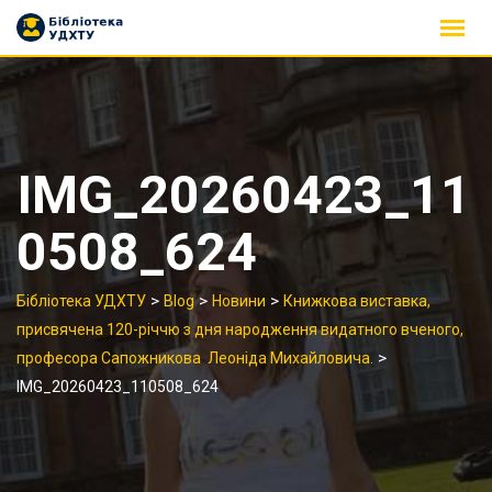
Skip
to
content
IMG_20260423_11
0508_624
>
>
>
Бібліотека УДХТУ
Blog
Новини
Книжкова виставка,
присвячена 120-річчю з дня народження видатного вченого,
>
професора Сапожникова Леоніда Михайловича.
IMG_20260423_110508_624