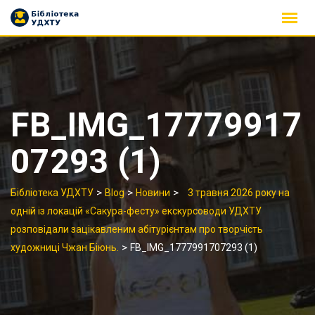
Skip
to
content
FB_IMG_17779917
07293 (1)
>
>
>
Бібліотека УДХТУ
Blog
Новини
3 травня 2026 року на
одній із локацій «Сакура-фесту» екскурсоводи УДХТУ
розповідали зацікавленим абітурієнтам про творчість
>
художниці Чжан Біюнь.
FB_IMG_1777991707293 (1)