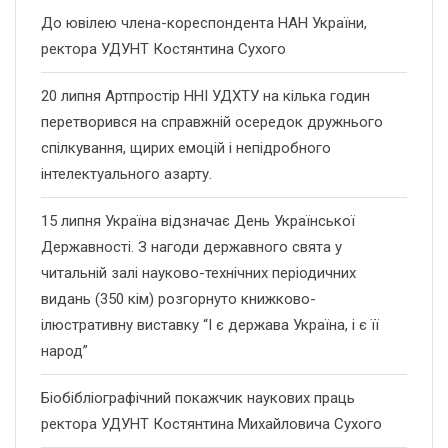
До ювілею члена-кореспондента НАН України,
ректора УДУНТ Костянтина Сухого
20 липня Артпростір ННІ УДХТУ на кілька годин
перетворився на справжній осередок дружнього
спілкування, щирих емоцій і непідробного
інтелектуального азарту.
15 липня Україна відзначає День Української
Державності. З нагоди державного свята у
читальній залі науково-технічних періодичних
видань (350 кім) розгорнуто книжково-
ілюстративну виставку “І є держава Україна, і є її
народ”
Біобібліографічний покажчик наукових праць
ректора УДУНТ Костянтина Михайловича Сухого