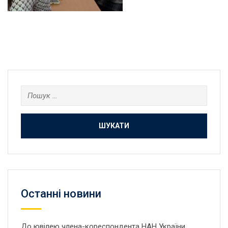
Пошук:
Останнi новини
До ювілею члена-кореспондента НАН України,