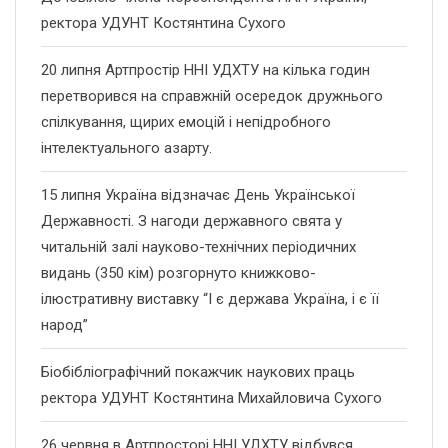
ректора УДУНТ Костянтина Сухого
20 липня Артпростір ННІ УДХТУ на кілька годин
перетворився на справжній осередок дружнього
спілкування, щирих емоцій і непідробного
інтелектуального азарту.
15 липня Україна відзначає День Української
Державності. З нагоди державного свята у
читальній залі науково-технічних періодичних
видань (350 кім) розгорнуто книжково-
ілюстративну виставку “І є держава Україна, і є її
народ”
Біобібліографічний покажчик наукових праць
ректора УДУНТ Костянтина Михайловича Сухого
26 червня в Артпросторі ННІ УДХТУ відбувся