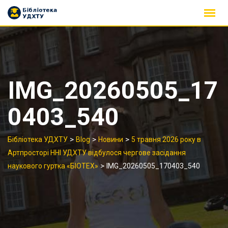
Skip
to
content
IMG_20260505_17
0403_540
>
>
>
Бібліотека УДХТУ
Blog
Новини
5 травня 2026 року в
Артпросторі ННІ УДХТУ відбулося чергове засідання
>
наукового гуртка «БІОТЕХ»
IMG_20260505_170403_540