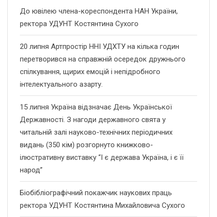
До ювілею члена-кореспондента НАН України,
ректора УДУНТ Костянтина Сухого
20 липня Артпростір ННІ УДХТУ на кілька годин
перетворився на справжній осередок дружнього
спілкування, щирих емоцій і непідробного
інтелектуального азарту.
15 липня Україна відзначає День Української
Державності. З нагоди державного свята у
читальній залі науково-технічних періодичних
видань (350 кім) розгорнуто книжково-
ілюстративну виставку “І є держава Україна, і є її
народ”
Біобібліографічний покажчик наукових праць
ректора УДУНТ Костянтина Михайловича Сухого