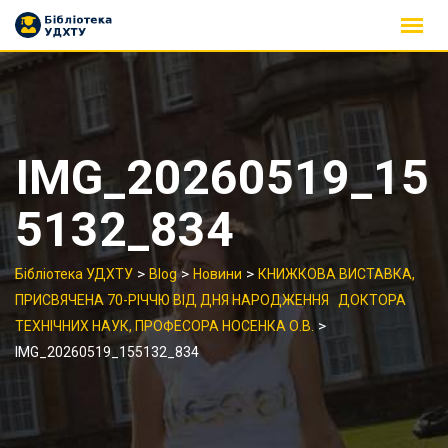
Skip
to
content
IMG_20260519_15
5132_834
>
>
>
Бібліотека УДХТУ
Blog
Новини
КНИЖКОВА ВИСТАВКА,
ПРИСВЯЧЕНА 70-РІЧЧЮ ВІД ДНЯ НАРОДЖЕННЯ ДОКТОРА
>
ТЕХНІЧНИХ НАУК, ПРОФЕСОРА НОСЕНКА О.В.
IMG_20260519_155132_834