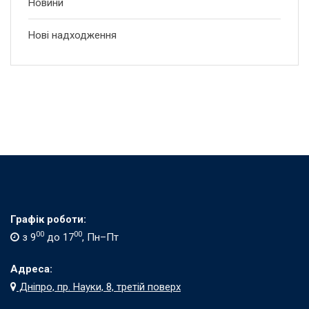
Новини
Нові надходження
Графік роботи:
00
00
з 9
до 17
, Пн–Пт
Адреса:
Дніпро, пр. Науки, 8, третій поверх