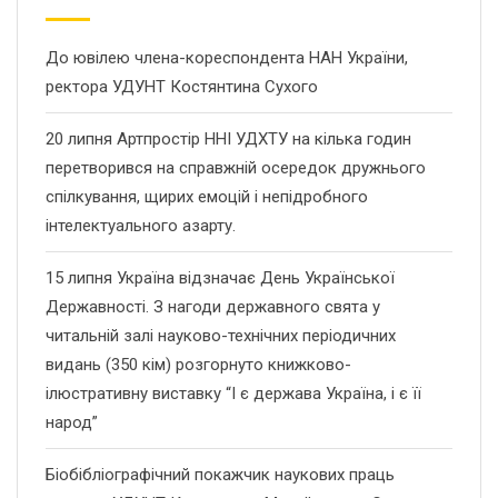
До ювілею члена-кореспондента НАН України,
ректора УДУНТ Костянтина Сухого
20 липня Артпростір ННІ УДХТУ на кілька годин
перетворився на справжній осередок дружнього
спілкування, щирих емоцій і непідробного
інтелектуального азарту.
15 липня Україна відзначає День Української
Державності. З нагоди державного свята у
читальній залі науково-технічних періодичних
видань (350 кім) розгорнуто книжково-
ілюстративну виставку “І є держава Україна, і є її
народ”
Біобібліографічний покажчик наукових праць