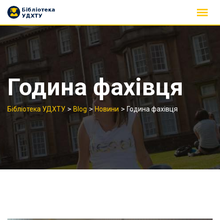
Skip
to
content
Година фахівця
>
>
>
Бібліотека УДХТУ
Blog
Новини
Година фахівця