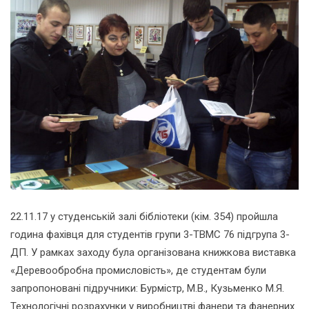
22.11.17 у студенській залі бібліотеки (кім. 354) пройшла
година фахівця для студентів групи 3-ТВМС 76 підгрупа 3-
ДП. У рамках заходу була організована книжкова виставка
«Деревообробна промисловість», де студентам були
запропоновані підручники: Бурмістр, М.В., Кузьменко М.Я.
Технологічні розрахунки у виробництві фанери та фанерних