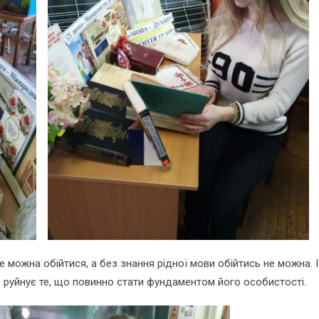
 можна обійтися, а без знання рідної мови обійтись не можна. І
у, руйнує те, що повинно стати фундаментом його особистості.