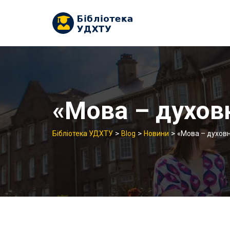
Skip
to
content
«Мова – духов
>
>
>
Бібліотека УДХТУ
Blog
Новини
«Мова – духовн