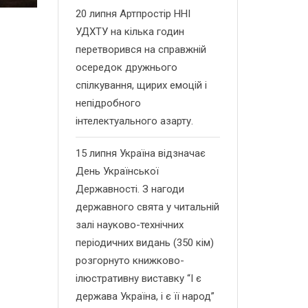
20 липня Артпростір ННІ
УДХТУ на кілька годин
перетворився на справжній
осередок дружнього
спілкування, щирих емоцій і
непідробного
інтелектуального азарту.
15 липня Україна відзначає
День Української
Державності. З нагоди
державного свята у читальній
залі науково-технічних
періодичних видань (350 кім)
розгорнуто книжково-
ілюстративну виставку “І є
держава Україна, і є її народ”