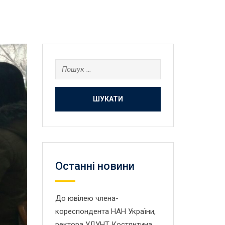
Пошук:
Останнi новини
До ювілею члена-
кореспондента НАН України,
ректора УДУНТ Костянтина