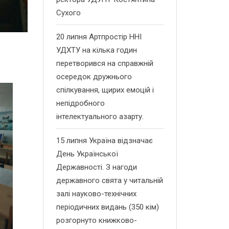
Сухого
20 липня Артпростір ННІ
УДХТУ на кілька годин
перетворився на справжній
осередок дружнього
спілкування, щирих емоцій і
непідробного
інтелектуального азарту.
15 липня Україна відзначає
День Української
Державності. З нагоди
державного свята у читальній
залі науково-технічних
періодичних видань (350 кім)
розгорнуто книжково-