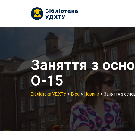
Skip
to
content
Заняття з осно
О-15
>
>
>
Бібліотека УДХТУ
Blog
Новини
Заняття з осно