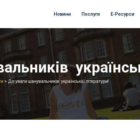
Новини
Послуги
Е-Ресурси
альників українськ
>
ги
До уваги шанувальників української літератури!