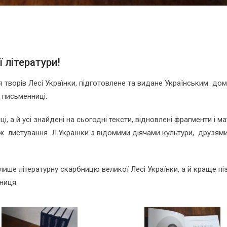
 літератури!
я творів Лесі Українки, підготовлене та видане Українським до
 письменниці.
 а й усі знайдені на сьогодні тексти, відновлені фрагменти і ма
ож листування Л.Українки з відомими діячами культури, друзями
 лише літературну скарбницю великої Лесі Українки, а й краще пі
ниця.