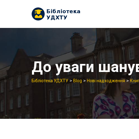
Skip
to
content
До уваги шанув
>
>
>
Бібліотека УДХТУ
Blog
Нові надходження
Кни