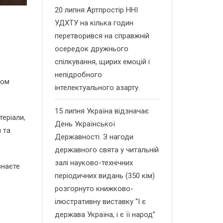
20 липня Артпростір ННІ
УДХТУ на кілька годин
перетворився на справжній
осередок дружнього
спілкування, щирих емоцій і
непідробного
мом
інтелектуального азарту.
15 липня Україна відзначає
теріали,
День Української
 та
Державності. З нагоди
державного свята у читальній
залі науково-технічних
знаєте
періодичних видань (350 кім)
розгорнуто книжково-
ілюстративну виставку “І є
держава Україна, і є її народ”