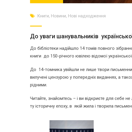
Книги
,
Новини
,
Нові надходження
До уваги шанувальників української
До бібліотеки надійшло 14 томів повного зібранн
книги до 150-річного ювілею відомої української
До 14-томника увійшли не лише твори письменниці,
вилучені цензурою у попередніх виданнях, а так
рідними.
Читайте, знайомтесь – і ви відкриєте для себе не
ту історичну епоху, в якій жила і творила письмен