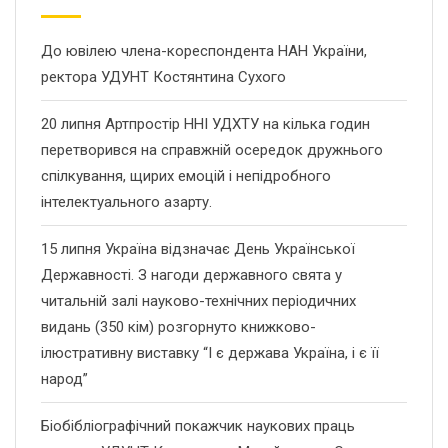
До ювілею члена-кореспондента НАН України,
ректора УДУНТ Костянтина Сухого
20 липня Артпростір ННІ УДХТУ на кілька годин
перетворився на справжній осередок дружнього
спілкування, щирих емоцій і непідробного
інтелектуального азарту.
15 липня Україна відзначає День Української
Державності. З нагоди державного свята у
читальній залі науково-технічних періодичних
видань (350 кім) розгорнуто книжково-
ілюстративну виставку “І є держава Україна, і є її
народ”
Біобібліографічний покажчик наукових праць