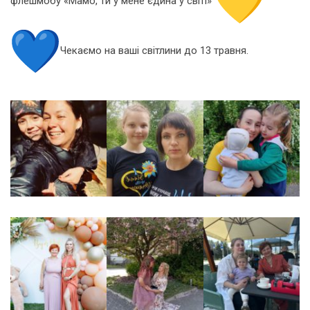
флешмобу «Мамо, ти у мене єдина у світі»
Чекаємо на ваші світлини до 13 травня.