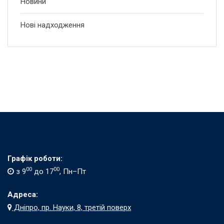
Новини
Нові надходження
Графік роботи:
00
00
з 9
до 17
, Пн–Пт
Адреса:
Дніпро, пр. Науки, 8, третій поверх