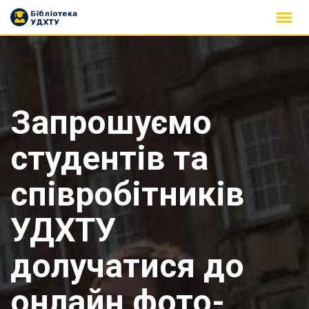
Skip
to
content
Запрошуємо
студентів та
співробітників
УДХТУ
долучатися до
онлайн фото-