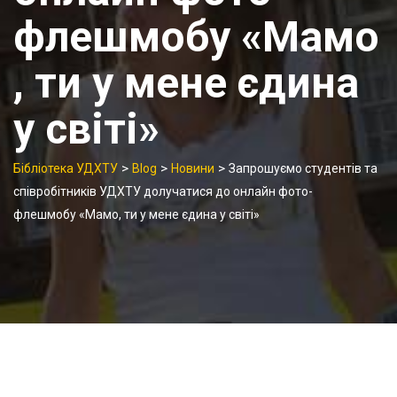
флешмобу «Мамо
, ти у мене єдина
у світі»
>
>
>
Бібліотека УДХТУ
Blog
Новини
Запрошуємо студентів та
співробітників УДХТУ долучатися до онлайн фото-
флешмобу «Мамо, ти у мене єдина у світі»