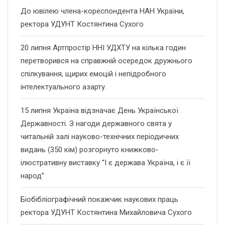
До ювілею члена-кореспондента НАН України,
ректора УДУНТ Костянтина Сухого
20 липня Артпростір ННІ УДХТУ на кілька годин
перетворився на справжній осередок дружнього
спілкування, щирих емоцій і непідробного
інтелектуального азарту.
15 липня Україна відзначає День Української
Державності. З нагоди державного свята у
читальній залі науково-технічних періодичних
видань (350 кім) розгорнуто книжково-
ілюстративну виставку “І є держава Україна, і є її
народ”
Біобібліографічний покажчик наукових праць
ректора УДУНТ Костянтина Михайловича Сухого