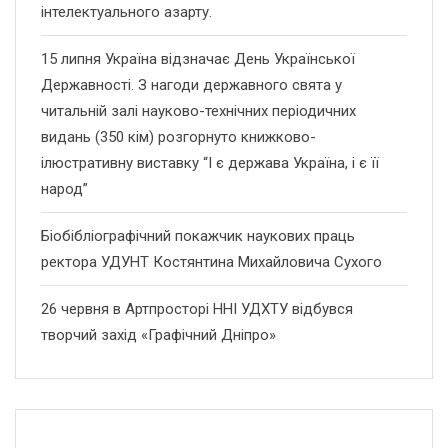
інтелектуального азарту.
15 липня Україна відзначає День Української
Державності. З нагоди державного свята у
читальній залі науково-технічних періодичних
видань (350 кім) розгорнуто книжково-
ілюстративну виставку “І є держава Україна, і є її
народ”
Біобібліографічний покажчик наукових праць
ректора УДУНТ Костянтина Михайловича Сухого
26 червня в Артпросторі ННІ УДХТУ відбувся
творчий захід «Графічний Дніпро»