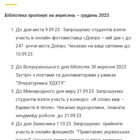
Бібліотека пропонує на вересень – грудень 2023:
До дня міста 9.09.23. Запрошуємо студентів взяти
участь в онлайн-фотовиставці «Дніпро – мій дім » до
247 -річчя міста Дніпро. Чекаємо на ваші світлини до
10.09.23.
До Всеукраїнського дня бібліотек 30 вересня 2023.
Зустріч з поетами та декламаторами у рамках
“Літературника УДХТУ”.
До Міжнародного дня миру 21.09.23. Запрошуємо
студентів взяти участь у конкурсі «А слово мир –
барвисте й тепле» Чекаємо відеоролики, плакати,
хендмейд-роботи до 21.09.23.
До дня Захисника 1.10.23. Запрошуємо прийняти
участь в онлайн-флешмобі “Привітаємо українських
воїнів!” Чекаємо творчі авторські вірші, малюнки,