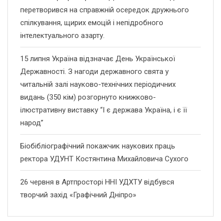
перетворився на справжній осередок дружнього
спілкування, щирих емоцій і непідробного
інтелектуального азарту.
15 липня Україна відзначає День Української
Державності. З нагоди державного свята у
читальній залі науково-технічних періодичних
видань (350 кім) розгорнуто книжково-
ілюстративну виставку “І є держава Україна, і є її
народ”
Біобібліографічний покажчик наукових праць
ректора УДУНТ Костянтина Михайловича Сухого
26 червня в Артпросторі ННІ УДХТУ відбувся
творчий захід «Графічний Дніпро»