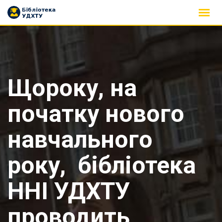
Skip
to
content
Щороку, на
початку нового
навчального
року, бібліотека
ННІ УДХТУ
проводить