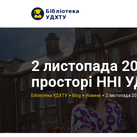
Skip
to
content
2 листопада 20
просторі ННІ 
>
>
>
Бібліотека УДХТУ
Blog
Новини
2 листопада 20