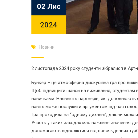
02 Лис
2024
Новини
2 листопада 2024 року студенти зібралися в Арт-
Бункер – це атмосферна дискусійна гра про вижи
Щоб підвищити шанси на виживання, студентам в
навичками. Наявність партнерів, які доповнюють о
навіть може послужити аргументом під час голос
Гра проходила на “одному диханні”, даючи можли
Участь у таких заходах має важливе значення для
допомагають відволіктися від повсякденних турбо