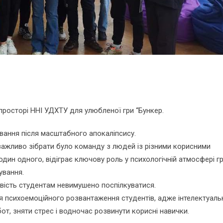
просторі ННІ УДХТУ для улюбленої гри “Бункер.
вання після масштабного апокаліпсису.
ажливо зібрати було команду з людей із різними корисними
дин одного, відіграє ключову роль у психологічній атмосфері гр
ування.
вість студентам невимушено поспілкуватися.
 психоемоційного розвантаження студентів, адже інтелектуальн
т, зняти стрес і водночас розвинути корисні навички.