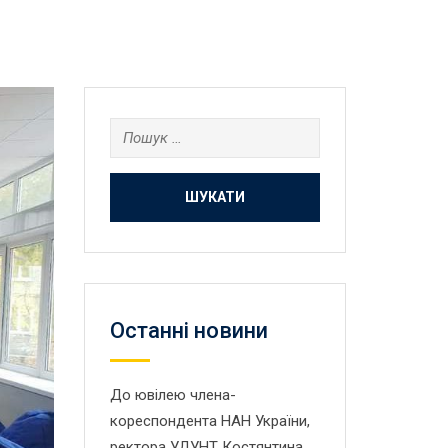
Пошук:
Останнi новини
До ювілею члена-
кореспондента НАН України,
ректора УДУНТ Костянтина