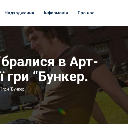
Надходження
Інформація
Про нас
ібралися в Арт-
 гри “Бункер.
ї гри “Бункер.