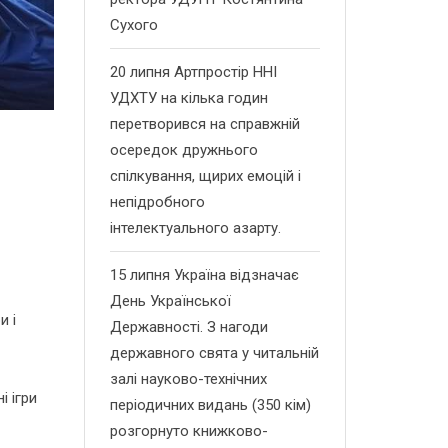
Сухого
20 липня Артпростір ННІ
УДХТУ на кілька годин
перетворився на справжній
осередок дружнього
спілкування, щирих емоцій і
непідробного
інтелектуального азарту.
15 липня Україна відзначає
День Української
и і
Державності. З нагоди
державного свята у читальній
залі науково-технічних
і ігри
періодичних видань (350 кім)
розгорнуто книжково-