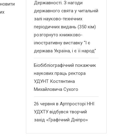
Державності. З нагоди
дновити
державного свята у читальній
их
залі науково-технічних
періодичних видань (350 кім)
розгорнуто книжково-
ілюстративну виставку “І є
держава Україна, і є її народ”
Біобібліографічний покажчик
наукових праць ректора
УДУНТ Костянтина
Михайловича Сухого
26 червня в Артпросторі ННІ
УДХТУ відбувся творчий
захід «Графічний Дніпро»