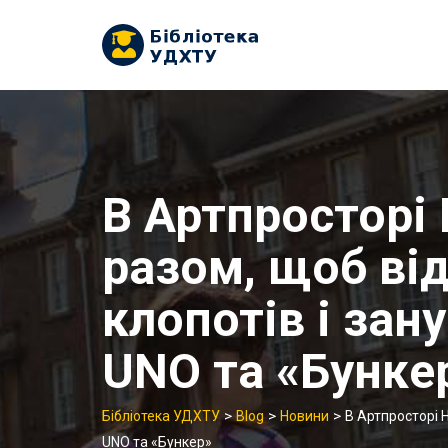
Skip
to
content
В Артпросторі
разом, щоб ві
клопотів і зану
UNO та «Бунке
>
>
>
Бібліотека УДХТУ
Blog
Новини
В Артпросторі Н
UNO та «Бункер»