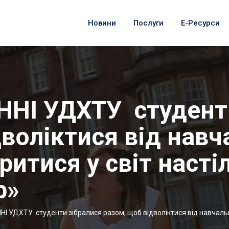
Новини
Послуги
Е-Ресурси
 ННІ УДХТУ cтудент
дволіктися від навч
ритися у світ насті
р»
НІ УДХТУ cтуденти зібралися разом, щоб відволіктися від навчальни