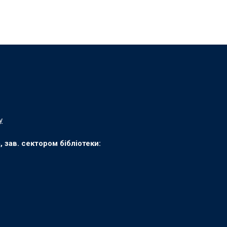
у
зав. сектором бібліотеки: