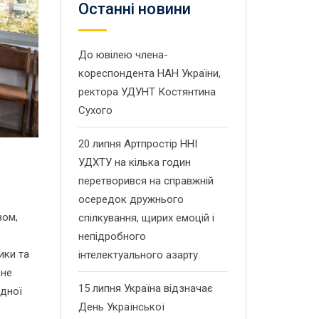
Останнi новини
До ювілею члена-
кореспондента НАН України,
ректора УДУНТ Костянтина
Сухого
20 липня Артпростір ННІ
УДХТУ на кілька годин
перетворився на справжній
осередок дружнього
зом,
спілкування, щирих емоцій і
непідробного
ики та
інтелектуального азарту.
 не
15 липня Україна відзначає
ндної
День Української