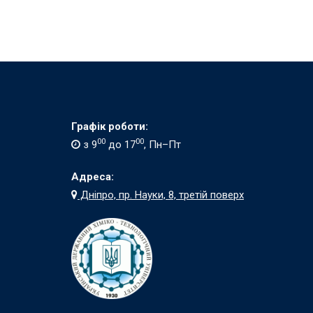
Графік роботи:
00
00
з 9
до 17
, Пн–Пт
Адреса:
Дніпро, пр. Науки, 8, третій поверх