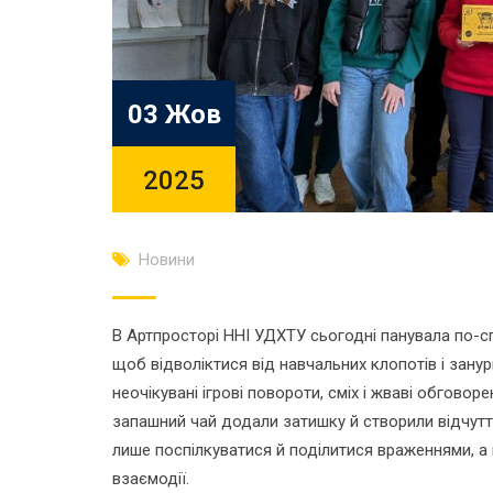
03 Жов
2025
Новини
В Артпросторі ННІ УДХТУ сьогодні панувала по-с
щоб відволіктися від навчальних клопотів і занури
неочікувані ігрові повороти, сміх і жваві обгов
запашний чай додали затишку й створили відчутт
лише поспілкуватися й поділитися враженнями, а 
взаємодії.