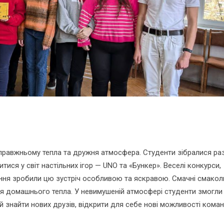
правжньому тепла та дружня атмосфера. Студенти зібралися ра
тися у світ настільних ігор — UNO та «Бункер». Веселі конкурси,
орення зробили цю зустріч особливою та яскравою. Смачні смакол
я домашнього тепла. У невимушеній атмосфері студенти змогли
й знайти нових друзів, відкрити для себе нові можливості кома