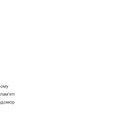
йому
пам’яті
лодомор