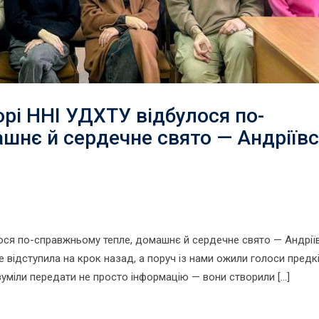
рі ННІ УДХТУ відбулося по-
шнє й сердечне свято — Андріївс
ся по-справжньому тепле, домашнє й сердечне свято — Андріїв
 відступила на крок назад, а поруч із нами ожили голоси предків
і зуміли передати не просто інформацію — вони створили […]