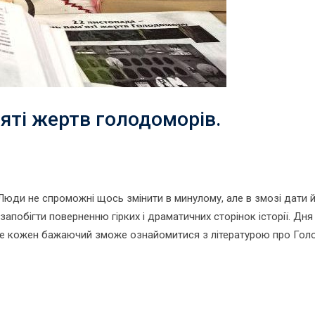
яті жертв голодоморів.
 Люди не спроможні щось змінити в минулому, але в змозі дати 
 запобігти поверненню гірких і драматичних сторінок історії. Дня 
 де кожен бажаючий зможе ознайомитися з літературою про Го