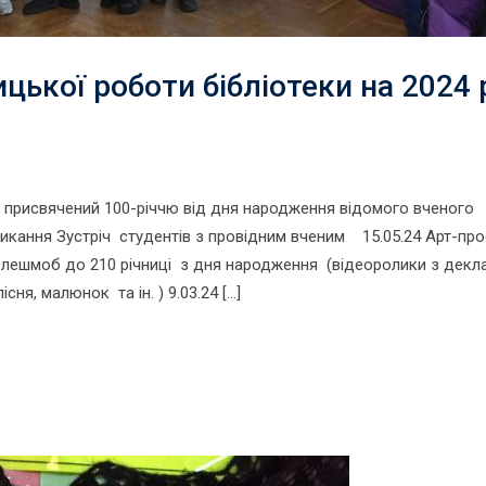
цької роботи бібліотеки на 2024 
ті, присвячений 100-річчю від дня народження відомого вченого
икання Зустріч студентів з провідним вченим 15.05.24 Арт-про
лешмоб до 210 річниці з дня народження (відеоролики з декл
сня, малюнок та ін. ) 9.03.24 […]