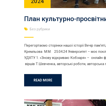
2024
План культурно-просвітни
Без рубрики
Перегортаємо сторінки нашої історії Вечір пам’я
Кремльова М.М. 25.04.24 Університет – моє покл
УДХТУ 1. «Знову відкриваю Кобзаря» – онлайн ф
віршів Т.Шевченка, авторські роботи, авторська пі
READ MORE