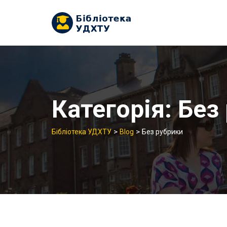
Skip
to
content
Категорія: Без
>
>
Бібліотека УДХТУ
Blog
Без рубрики