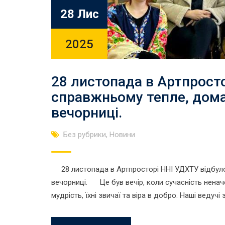
28 Лис
2025
28 листопада в Артпросто
справжньому тепле, дома
вечорниці.
Без рубрики
,
Новини
28 листопада в Артпросторі ННІ УДХТУ відбуло
вечорниці. Це був вечір, коли сучасність неначе
мудрість, їхні звичаї та віра в добро. Наші ведуч