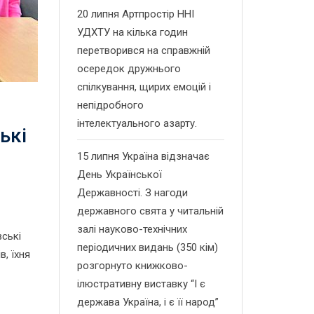
20 липня Артпростір ННІ
УДХТУ на кілька годин
перетворився на справжній
осередок дружнього
спілкування, щирих емоцій і
непідробного
інтелектуального азарту.
ькі
15 липня Україна відзначає
День Української
Державності. З нагоди
державного свята у читальній
залі науково-технічних
ські
періодичних видань (350 кім)
, їхня
розгорнуто книжково-
ілюстративну виставку “І є
держава Україна, і є її народ”