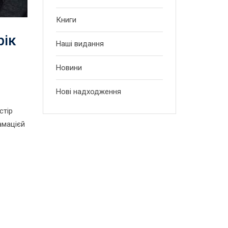
Книги
рік
Наші видання
Новини
Нові надходження
стір
амацієй